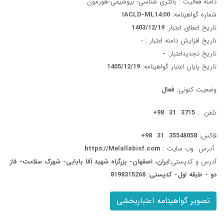
دامنه فعالیت : باکتری شناسی- بیوشیمی-هورمون
شماره گواهینامه:
IACLD-ML14:00
تاریخ اعطای اعتبار:
1403/12/19
تاریخ افزایش دامنه اعتبار :
-
تاریخ تجدیداعتبار:
-
تاریخ پایان اعتبار گواهینامه:
1405/12/19
وضعیت کنونی:
فعال
تلفن :
3715 31 98+
فاکس:
35548058 31 98+
آدرس وب سایت :
https://Melallabisf.com
آدرس و کدپستی:
ایران، اصفهان- بزرگراه شهید آقا بابایی- شهرک سلامت- فاز
دو - طبقه اول- کدپستی: 8198315268
تصویر گواهینامه اعتباربخشی