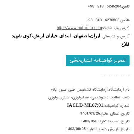
تلفن:
6246204 313 98+
فاکس:
6270508 313 98+
آدرس وب سایت:
http://www.nobellab.com
آدرس و کدپستی:
ایران،اصفهان، ابتدای خیابان ارتش-کوی شهید
فلاح
تصویر گواهینامه اعتباربخشی
-----------------------
نام آزمایشگاه:آزمایشگاه تشخیص طبی صبور ایلام
دامنه فعالیت : بیوشیمی- هماتولوژی- میکروبیولوژی
شماره گواهینامه:
IACLD-ML07:01
تاریخ اعطای اعتبار:
1401/01/26
تاریخ تجدیداعتبار:
1403/05/08
تاریخ افزایش دامنه اعتبار :
1403/08/05