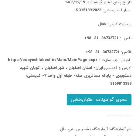
تاریخ پایان اعتبار گواهینامه:
1405/12/19
معیار اعتباربخشی:
ISO15189:2022
وضعیت کنونی:
فعال
تلفن :
36732721 31 98+
فاکس:
36732721 31 98+
آدرس وب سایت :
https://pooyeshlabesf.ir/Main/MainPage.aspx
آدرس و کدپستی:
ایران- استان اصفهان ، شهر اصفهان ، اتوبان شهید
دستجردی - پایانه مسافربری صفه- طبقه اول واحد 7- کدپستی:
8169813389
تصویر گواهینامه اعتباربخشی
--------------------
نام آزمایشگاه: آزمایشگاه تشخیص طبی ملل