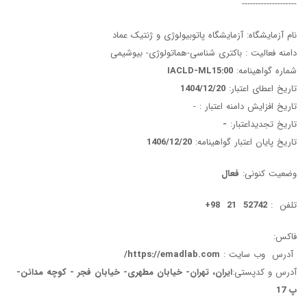
--------------------
نام آزمایشگاه: آزمایشگاه پاتوبیولوژی و ژنتیک عماد
دامنه فعالیت : باکتری شناسی-هماتولوژی- بیوشیمی
شماره گواهینامه:
IACLD-ML15:00
تاریخ اعطای اعتبار:
1404/12/20
تاریخ افزایش دامنه اعتبار :
-
تاریخ تجدیداعتبار:
-
تاریخ پایان اعتبار گواهینامه:
1406/12/20
وضعیت کنونی:
فعال
تلفن :
52742 21 98+
فاکس:
آدرس وب سایت :
https://emadlab.com/
آدرس و کدپستی:
ایران، تهران- خیابان مطهری- خیابان فجر - کوچه مدائن-
پ 17