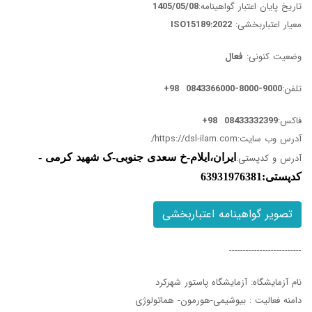
تاریخ پایان اعتبار گواهینامه:
1405/05/08
معیار اعتباربخشی:
ISO15189:2022
وضعیت کنونی:
فعال
تلفن:
9000-8000-0843366000 98+
فاکس:
08433332399 98+
آدرس وب سایت:
https://dsl-ilam.com/
آدرس و کدپستی:
ایران،ایلام-خ سعدی جنوبی-ک شهید کرمی -
کدپستی:63931976381
تصویر گواهینامه اعتباربخشی
--------------------------
نام آزمایشگاه: آزمایشگاه پاستور شهرکرد
دامنه فعالیت : بیوشیمی-هورمون- هماتولوژی