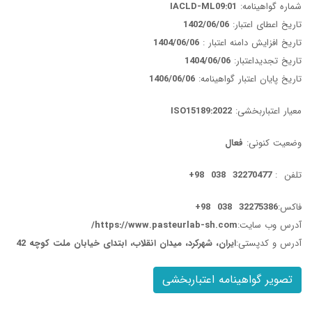
شماره گواهینامه:
IACLD-ML09:01
تاریخ اعطای اعتبار:
1402/06/06
تاریخ افزایش دامنه اعتبار :
1404/06/06
تاریخ تجدیداعتبار:
1404/06/06
تاریخ پایان اعتبار گواهینامه:
1406/06/06
معیار اعتباربخشی:
ISO15189:2022
وضعیت کنونی:
فعال
تلفن :
32270477 038 98+
فاکس:
32275386 038 98+
آدرس وب سایت:
https://www.pasteurlab-sh.com/
آدرس و کدپستی:
ایران، شهرکرد، میدان انقلاب، ابتدای خیابان ملت کوچه 42
تصویر گواهینامه اعتباربخشی