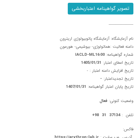
تصویر گواهینامه اعتباربخشی
--------------------
نام آزمایشگاه: آزمایشگاه پاتوبیولوژی اریترون
دامنه فعالیت :هماتولوژی- بیوشیمی- هورمون
شماره گواهینامه:
IACLD-ML16:00
تاریخ اعطای اعتبار:
1405/01/31
تاریخ افزایش دامنه اعتبار :
-
تاریخ تجدیداعتبار:
-
تاریخ پایان اعتبار گواهینامه:
1407/01/31
وضعیت کنونی:
فعال
تلفن :
37134 31 98+
فاکس:
آدرس وب سایت :
https://erythron-lab.ir