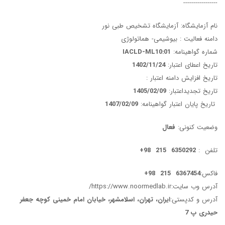
-----------------
نام آزمایشگاه: آزمایشگاه تشخیص طبی نور
دامنه فعالیت : بیوشیمی- هماتولوژی
شماره گواهینامه:
IACLD-ML10:01
تاریخ اعطای اعتبار:
1402/11/24
تاریخ افزایش دامنه اعتبار :
تاریخ تجدیداعتبار:
1405/02/09
تاریخ پایان اعتبار گواهینامه:
1407/02/09
وضعیت کنونی:
فعال
تلفن :
6350292 215 98+
فاکس:
6367454 215 98+
آدرس وب سایت:
https://www.noormedlab.ir/
آدرس و کدپستی:
ایران، تهران، اسلامشهر، خیابان امام خمینی کوچه جعفر
حیدری پ 7