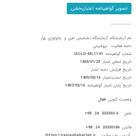
تصویر گواهینامه اعتباربخشی
-----------------
نام آزمایشگاه: آزمایشگاه تشخیص طبی و پاتولوژی بهار
دامنه فعالیت : بیوشیمی
شماره گواهینامه:
IACLD-ML11:01
تاریخ اعطای اعتبار:
1403/01/29
تاریخ افزایش دامنه اعتبار :
-
تاریخ تجدیداعتبار:
1405/03/16
تاریخ پایان اعتبار گواهینامه:
1407/03/16
وضعیت کنونی:
فعال
تلفن :
6-
333350 24 98+
فاکس:
33330186
24 98+
آدرس وب سایت
:
https://zanjanbaharlab.ir/