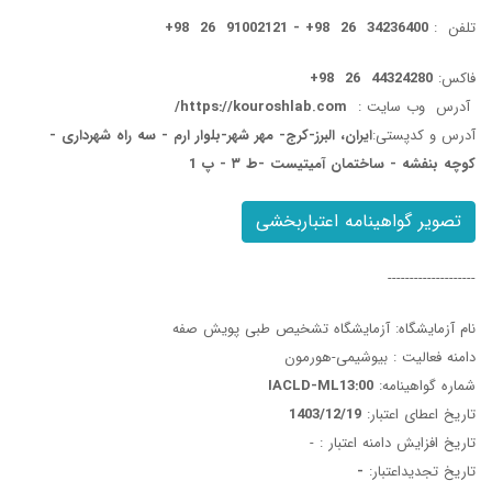
تلفن :
34236400
26 98+ -
91002121
26 98+
فاکس:
44324280
26 98+
آدرس وب سایت
:
https://kouroshlab.com/
آدرس و کدپستی:
ایران، البرز-کرج- مهر شهر-بلوار ارم - سه راه شهرداری -
کوچه بنفشه - ساختمان آمیتیست -ط ۳ - پ 1
تصویر گواهینامه اعتباربخشی
--------------------
نام آزمایشگاه: آزمایشگاه تشخیص طبی پویش صفه
دامنه فعالیت : بیوشیمی-هورمون
شماره گواهینامه:
IACLD-ML13:00
تاریخ اعطای اعتبار:
1403/12/19
تاریخ افزایش دامنه اعتبار :
-
تاریخ تجدیداعتبار:
-