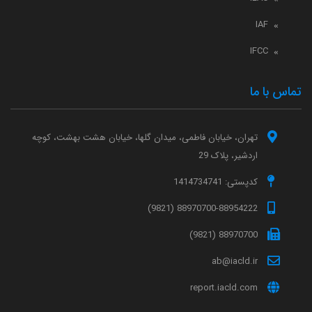
IAF
IFCC
تماس با ما
تهران، خیابان فاطمی، میدان گلها، خیابان هشت بهشت، کوچه
اردشیر، پلاک 29
کدپستی: 1414734741
88970700-88954222 (9821)
88970700 (9821)
ab@iacld.ir
report.iacld.com