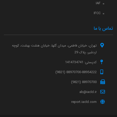
IAF
IFCC
تماس با ما
تهران، خیابان فاطمی، میدان گلها، خیابان هشت بهشت، کوچه
اردشیر، پلاک 29
کدپستی: 1414734741
88970700-88954222 (9821)
88970700 (9821)
ab@iacld.ir
report.iacld.com