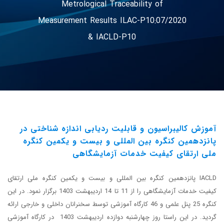
Metrological Traceability of
Measurement Results ILAC-P10:07/2020
& IACLD-P10
آموزش کالیبراسیون و قابلیت ردیابی اندازه شناختی در
پانزدهمین کنگره بین المللی و بیست و یکمین کنگره
ملی ارتقای کیفیت خدمات آزمایشگاهی
IACLD پانزدهمین کنگره بین المللی و بیست و یکمین کنگره ملی ارتقای
کیفیت خدمات آزمایشگاهی را از 11 تا 14 اردیبهشت 1403 برگزار نمود. در این
کنگره 25 پنل علمی و 46 کارگاه آموزشی توسط سخنرانان داخلی و خارجی ارائه
گردید. در این راستا روز چهارشنبه دوازده اردیبهشت 1403 ‌ در کارگاه آموزشی