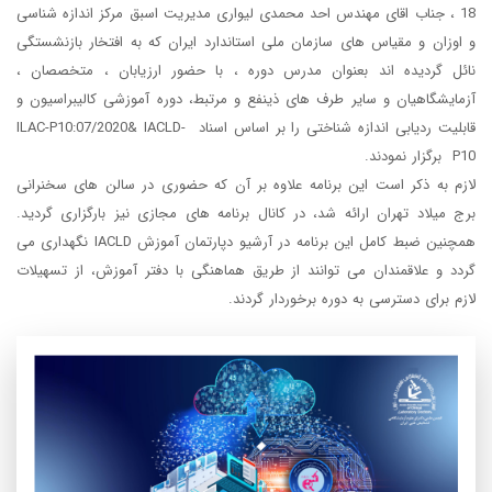
18 ، جناب اقای مهندس احد محمدی لیواری مدیریت اسبق مرکز اندازه شناسی
و اوزان و مقیاس های سازمان ملی استاندارد ایران که به افتخار بازنشستگی
نائل گردیده اند بعنوان مدرس دوره ، با حضور ارزیابان ، متخصصان ،
آزمایشگاهیان و سایر طرف های ذینفع و مرتبط، دوره آموزشی کالیبراسیون و
قابلیت ردیابی اندازه شناختی را بر اساس اسناد ILAC-P10:07/2020& IACLD-
P10 برگزار نمودند.
لازم به ذکر است این برنامه علاوه بر آن که حضوری در سالن های سخنرانی
برج میلاد تهران ارائه شد، در کانال برنامه های مجازی نیز بارگزاری گردید.
همچنین ضبط کامل این برنامه در آرشیو دپارتمان آموزش IACLD نگهداری می
گردد و علاقمندان می توانند از طریق هماهنگی با دفتر آموزش، از تسهیلات
لازم برای دسترسی به دوره برخوردار گردند.