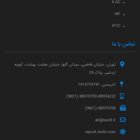
ILAC
IAF
IFCC
تماس با ما
تهران، خیابان فاطمی، میدان گلها، خیابان هشت بهشت، کوچه
اردشیر، پلاک 29
کدپستی: 1414734741
88970700-88954222 (9821)
88970700 (9821)
ab@iacld.ir
report.iacld.com